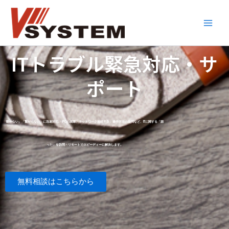
内
Main
容
Men
を
ス
ITトラブル緊急対応・サ
キ
ッ
ポート
プ
動かない」「繋がらない」に迅速対応。
PCの故障、ネットワーク接続不良、操作方法の疑問など、ITに関する「困
った」を訪問・リモートでスピーディーに解決します。
無料相談はこちらから