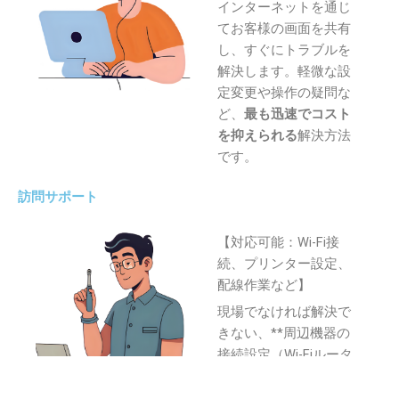
インターネットを通じ
てお客様の画面を共有
し、すぐにトラブルを
解決します。軽微な設
定変更や操作の疑問な
ど、
最も迅速でコスト
を抑えられる
解決方法
です。
訪問サポート
【対応可能：Wi-Fi接
続、プリンター設定、
配線作業など】
現場でなければ解決で
きない、**周辺機器の
接続設定（Wi-Fiルータ
ー、プリンター等）**
や複雑なネットワーク